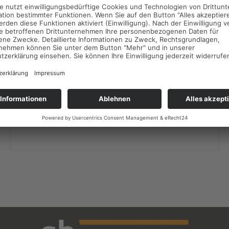
Mein Podcast-Tipp
Der Mediendienst turi2 hat mich nach meinem Lieblings-
Podcast gefragt: Ich höre unheimlich gerne die Show
„Machtwechsel“ von Dagmar Rosenfeld und Robin
Alexander. Journalistisch perfekt gemacht. Aber lest
selbst.