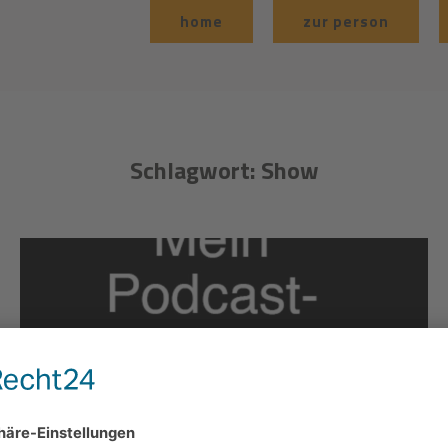
home
zur person
Schlagwort:
Show