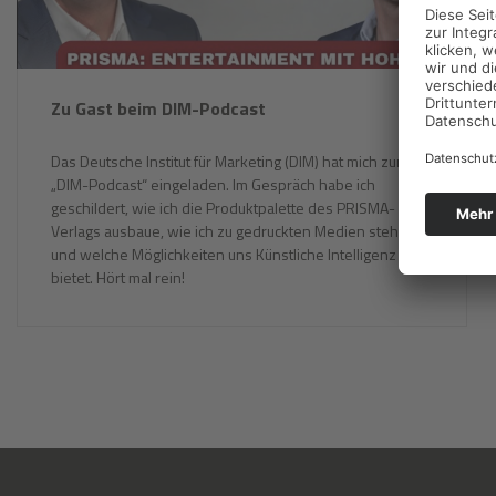
Zu Gast beim DIM-Podcast
Das Deutsche Institut für Marketing (DIM) hat mich zum
„DIM-Podcast“ eingeladen. Im Gespräch habe ich
geschildert, wie ich die Produktpalette des PRISMA-
Verlags ausbaue, wie ich zu gedruckten Medien stehe
und welche Möglichkeiten uns Künstliche Intelligenz
bietet. Hört mal rein!